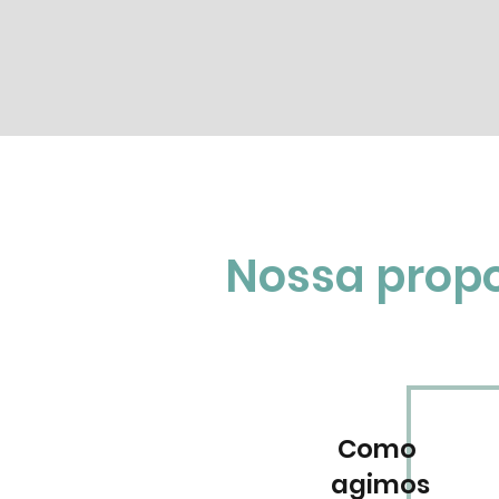
Nossa propo
Como
agimos