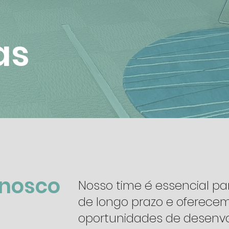
as
onosco
Nosso time é essencial p
de longo prazo e oferece
oportunidades de desenv