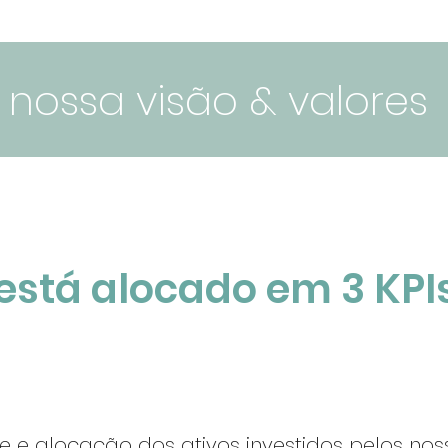
nossa visão & valores
está alocado em 3 KPIs
e e alocação dos ativos investidos pelos nos