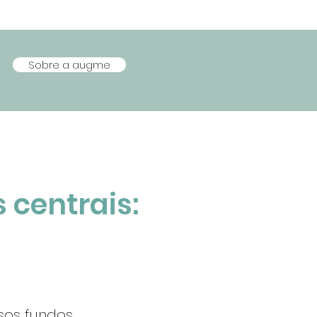
Sobre a augme
 centrais:
sos fundos.