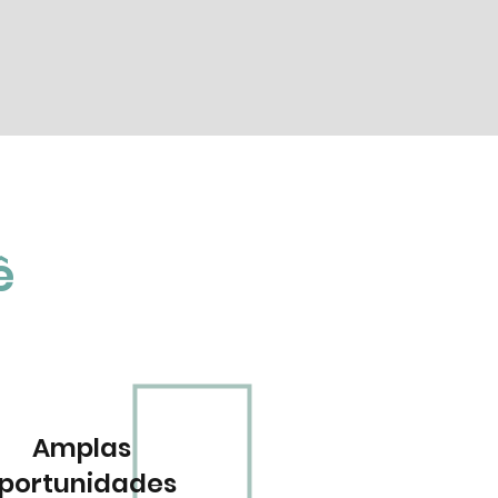
.
ê
Amplas
portunidades